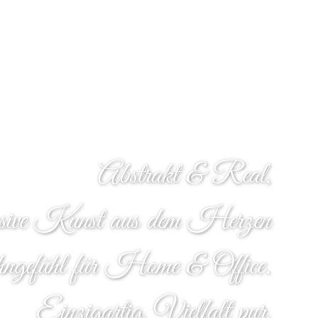
Abstrakt & Real,
sive Kunst aus dem Herzen
gefühl für Home & Office.
Einzigartig, Vielfalt pur,